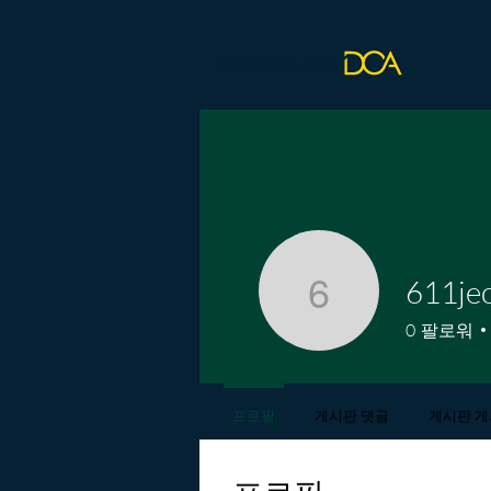
611je
611jeong
0
팔로워
프로필
게시판 댓글
게시판 