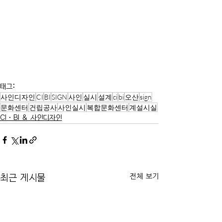
태그:
사인디자인
CI
BI
SIGN
사인
실시
설계
ci
bi
오산
sign
문화센터
건립공사
사인실시
복합문화센터
계설시실
CI·BI & 사인디자인
전체 보기
최근 게시물