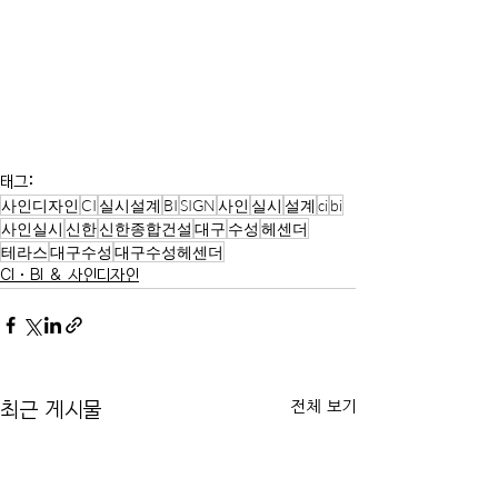
태그:
사인디자인
CI
실시설계
BI
SIGN
사인
실시
설계
ci
bi
사인실시
신한
신한종합건설
대구
수성
헤센더
테라스
대구수성
대구수성헤센더
CI·BI & 사인디자인
전체 보기
최근 게시물