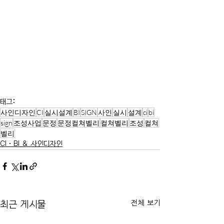
태그:
사인디자인
CI
실시설계
BI
SIGN
사인
실시
설계
ci
bi
sign
조성사업
문정
문정컬쳐벨리
컬쳐벨리
조성
컬쳐
벨리
CI·BI & 사인디자인
전체 보기
최근 게시물