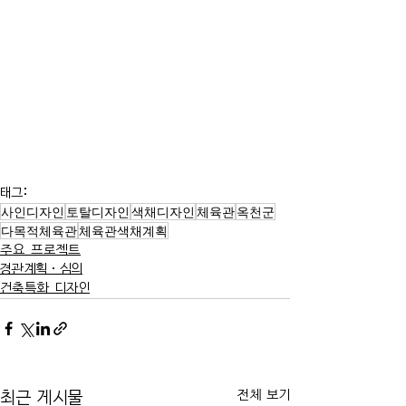
태그:
사인디자인
토탈디자인
색채디자인
체육관
옥천군
다목적체육관
체육관색채계획
주요 프로젝트
경관계획·심의
건축특화 디자인
전체 보기
최근 게시물