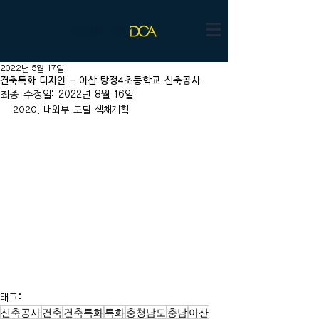
2022년 5월 17일
건축특화 디자인 - 아산 탕정4초등학교 신축공사
최종 수정일:
2022년 8월 16일
2020. 내외부 토탈 색채계획
태그:
신축공사
건축
건축특화
특화
충청남도
충남
아산