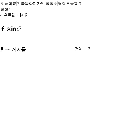
초등학교
건축특화디자인
탕정초
탕정초등학교
탕정4
건축특화 디자인
전체 보기
최근 게시물