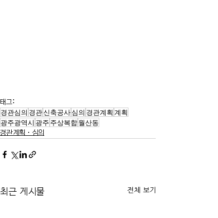
태그:
경관심의
경관
신축공사
심의
경관계획
계획
광주광역시
광주
주상복합
월산동
경관계획·심의
전체 보기
최근 게시물