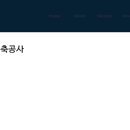
Home
About
Service
Wo
증축공사