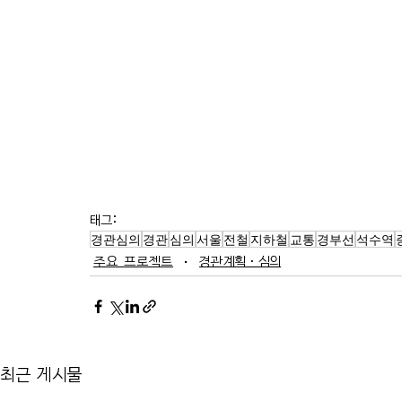
태그:
경관심의
경관
심의
서울
전철
지하철
교통
경부선
석수역
주요 프로젝트
경관계획·심의
최근 게시물