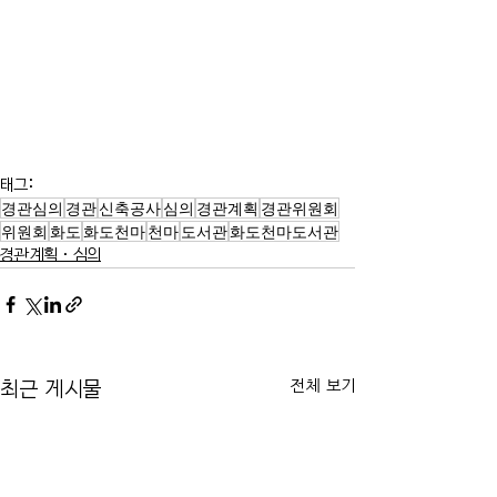
태그:
경관심의
경관
신축공사
심의
경관계획
경관위원회
위원회
화도
화도천마
천마
도서관
화도천마도서관
경관계획·심의
전체 보기
최근 게시물