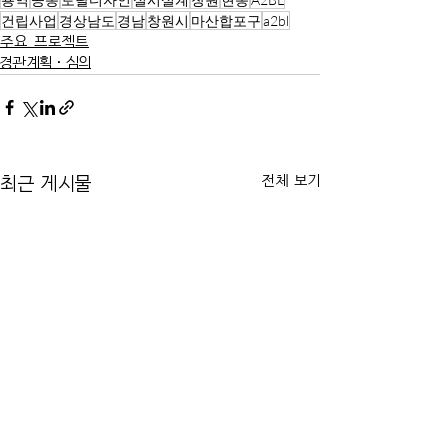
건립사업
경상남도
경남
창원시
마산합포구
a2bl
주요 프로젝트
경관계획·심의
전체 보기
최근 게시물