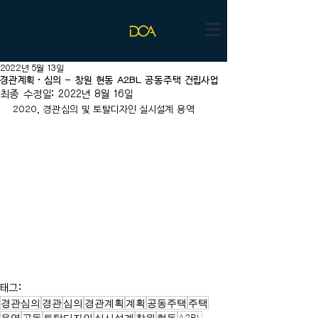
2022년 5월 13일
경관계획·심의 - 창원 현동 A2BL 공동주택 건립사업
최종 수정일:
2022년 8월 16일
2020. 경관심의 및 토탈디자인 실시설계 용역
태그:
경관심의
경관
심의
경관계획
계획
공동주택
주택
용역
공동
토탈디자인
실시설계
창원
현동
A2BL