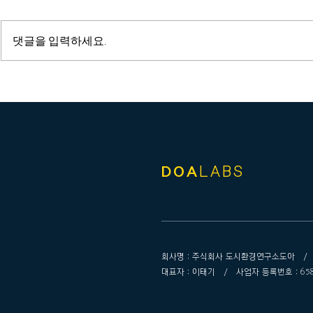
댓글을 입력하세요.
건축ㆍ경관심의 - KR기록관
건축ㆍ경관심
신축공사
단 강원본부
DOA
LABS
회사명 : 주식회사 도시환경연구소도아 / 주소
대표자 : 이태기 / 사업자 등록번호 : 658-