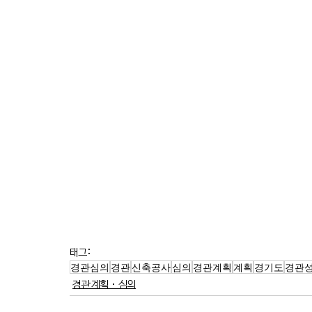
태그:
경관심의
경관
신축공사
심의
경관계획
계획
경기도
경관
경관계획·심의