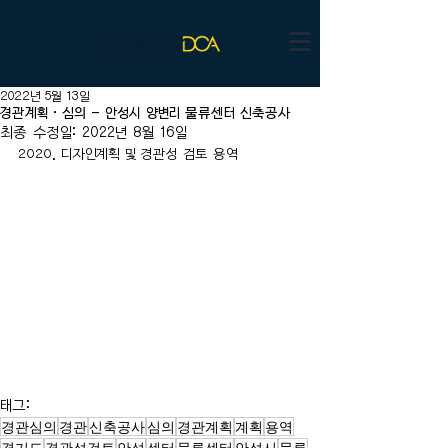
2022년 5월 13일
경관계획·심의 - 안성시 양변리 물류센터 신축공사
최종 수정일:
2022년 8월 16일
2020. 디자인계획 및 경관성 검토 용역
태그:
경관심의
경관
신축공사
심의
경관계획
계획
용역
경기도
경관성검토
안성
센터
물류센터
안성시
물류