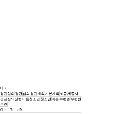
태그:
경관심의
경관
심의
경관계획
기본계획
세종
세종시
경관심의진행
아름청소년
청소년
아름
수련관
수련원
수련
경관계획·심의