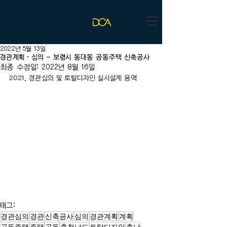
2022년 5월 13일
경관계획·심의 - 보령시 동대동 공동주택 신축공사
최종 수정일:
2022년 8월 16일
2021. 경관심의 및 토탈디자인 실시설계 용역
태그:
경관심의
경관
신축공사
심의
경관계획
계획
공동주택
주택
공동
충청남도
토탈디자인
충남