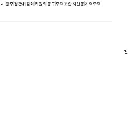
역시
광주
경관위원회
위원회
동구
주택조합
지산동
지역주택
전