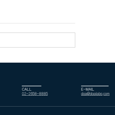
의 - 국가철도공
토탈디자인 - 옥천군 다목
청사 신축설계
체육관 신축공사
CALL
E-MAIL
02-2658-8885
doa@doalabs.com