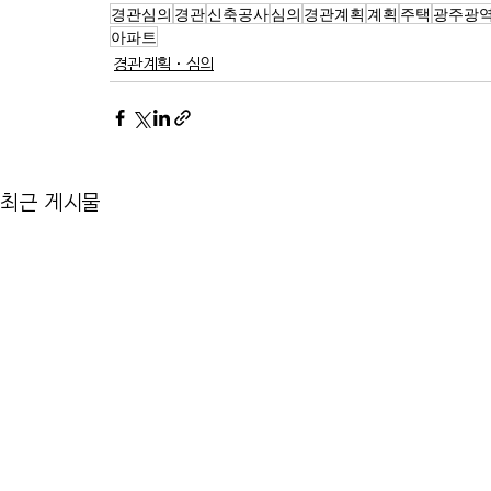
경관심의
경관
신축공사
심의
경관계획
계획
주택
광주광
아파트
경관계획·심의
최근 게시물