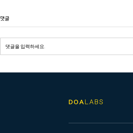
댓글
댓글을 입력하세요.
건축ㆍ경관심의 - KR기록관
건축ㆍ경관심
신축공사
단 강원본부
DOA
LABS