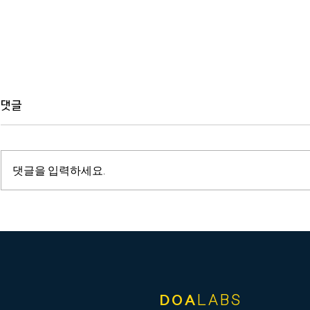
댓글
댓글을 입력하세요.
건축ㆍ경관심의 - KR기록관
건축ㆍ경관심
신축공사
단 강원본부
DOA
LABS