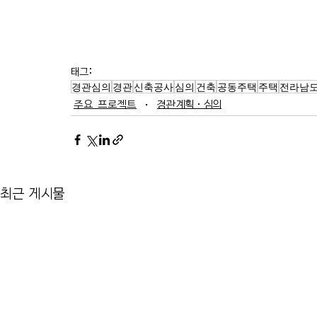
태그:
경관심의
경관
신축공사
심의
건축
공동주택
주택
전라남
주요 프로젝트
경관계획·심의
최근 게시물