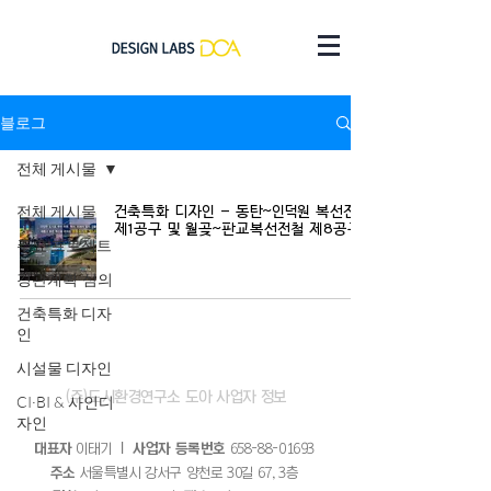
블로그
전체 게시물
전체 게시물
건축특화 디자인 - ​동탄~인덕원 복선전철
제1공구 및 월곶~판교복선전철 제8공구
주요 프로젝트
경관계획·심의
건축특화 디자
인
시설물 디자인
(주)​도시환경연구소 도아 사업자 정보
CI·BI & 사인디
자인
대표자
이태기
｜ 사업자 등록번호
658-88-01693
주소
서울특별시 강서구 양천로 30길 67, 3층