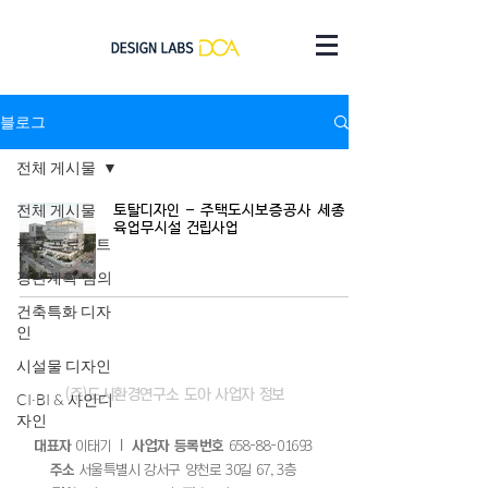
블로그
전체 게시물
전체 게시물
토탈디자인 - 주택도시보증공사 세종 교
육업무시설 건립사업
주요 프로젝트
경관계획·심의
건축특화 디자
인
시설물 디자인
(주)​도시환경연구소 도아 사업자 정보
CI·BI & 사인디
자인
대표자
이태기
｜ 사업자 등록번호
658-88-01693
주소
서울특별시 강서구 양천로 30길 67, 3층