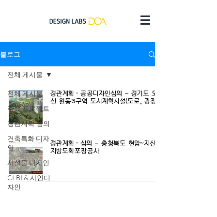
블로그
전체 게시물
전체 게시물
경관계획·공공디자인심의 - 경기도 오
산 원동3구역 도시계획시설(도로, 광장)
주요 프로젝트
경관계획·심의
건축특화 디자
경관계획·심의 - 충청북도 현암~지산
인
지방도확포장공사
시설물 디자인
CI·BI & 사인디
자인