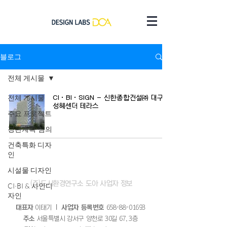
블로그
전체 게시물
전체 게시물
CI·BI·SIGN - 신한종합건설㈜ 대구수
성헤센더 테라스
주요 프로젝트
경관계획·심의
건축특화 디자
인
시설물 디자인
(주)​도시환경연구소 도아 사업자 정보
CI·BI & 사인디
자인
대표자
이태기
｜ 사업자 등록번호
658-88-01693
주소
서울특별시 강서구 양천로 30길 67, 3층