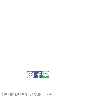
FAX
02-2658-8805
(주)도시환경연구소도아｜환경컨설팅｜doalabs