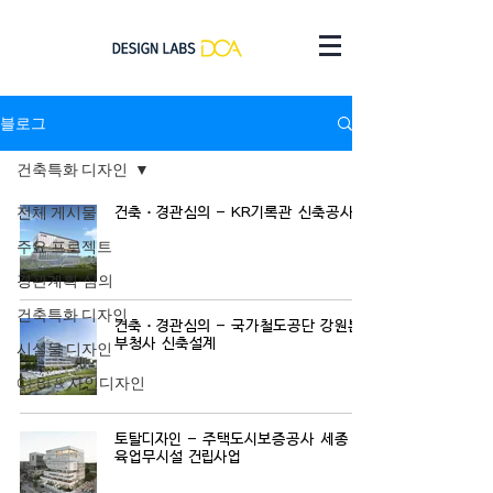
블로그
건축특화 디자인
전체 게시물
건축ㆍ경관심의 - KR기록관 신축공사
주요 프로젝트
경관계획·심의
건축특화 디자인
건축ㆍ경관심의 - 국가철도공단 강원본
부청사 신축설계
시설물 디자인
CI·BI & 사인디자인
토탈디자인 - 주택도시보증공사 세종 교
육업무시설 건립사업